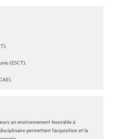
T).
unis (ESCT).
SCAE).
cheurs un environnement favorable à
sciplinaire permettant l’acquisition et la
conomie.