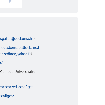
gallali@esct.uma.tn
)
hedia.bensaad@cck.rnu.tn
ezzedine@yahoo.fr
)
n/
 Campus Universitaire
echerche/ed-eccofiges
ccofiges/