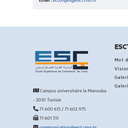
ESC
Mot d
Visio
Galer
Galer
Campus universitaire la Manouba
- 2010 Tunisie
71 600 615 / 71 602 975
71 601 311
communication@esct.uma.tn