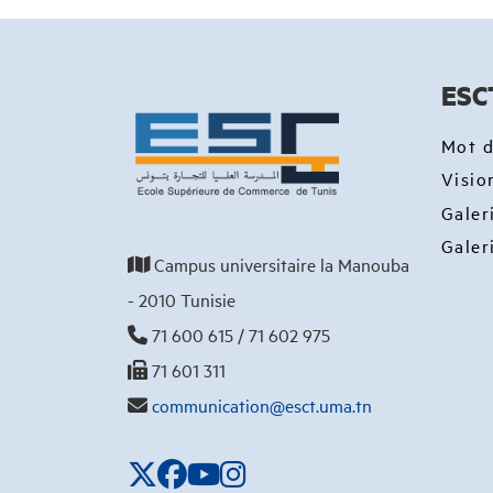
ESC
Mot d
Visio
Galer
Galer
Campus universitaire la Manouba
- 2010 Tunisie
71 600 615 / 71 602 975
71 601 311
communication@esct.uma.tn