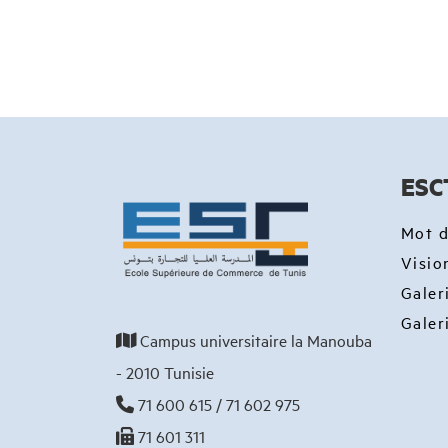
ESC
Mot d
Visio
Galer
Galer
Campus universitaire la Manouba
- 2010 Tunisie
71 600 615 / 71 602 975
71 601 311