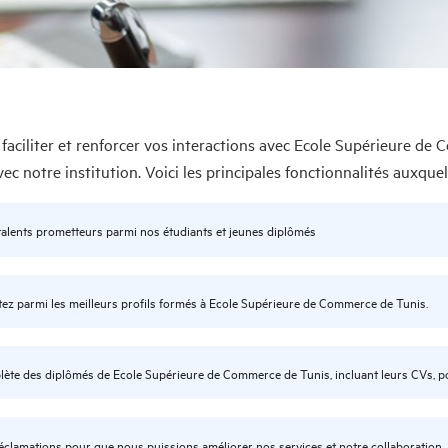
 faciliter et renforcer vos interactions avec Ecole Supérieure d
c notre institution. Voici les principales fonctionnalités auxquel
s talents prometteurs parmi nos étudiants et jeunes diplômés
utez parmi les meilleurs profils formés à Ecole Supérieure de Commerce de Tunis.
te des diplômés de Ecole Supérieure de Commerce de Tunis, incluant leurs CVs, pou
éclamations pour que nous puissions améliorer nos services et notre collaboration.