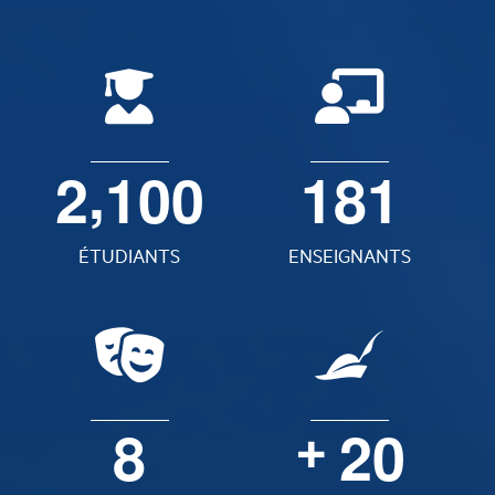
,
2
1
0
0
1
8
1
ÉTUDIANTS
ENSEIGNANTS
8
2
0
+