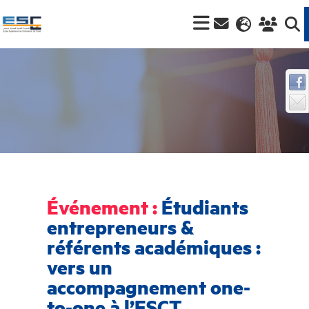
Événement :
Étudiants
entrepreneurs &
référents académiques :
vers un
accompagnement one-
to-one à l’ESCT