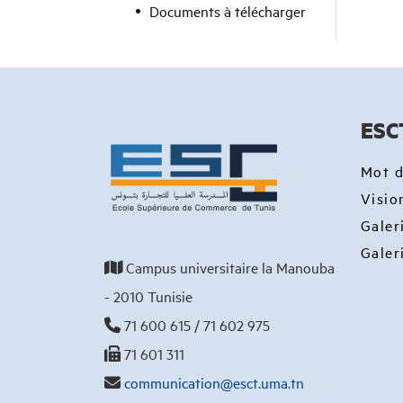
Documents à télécharger
ESC
Mot d
Visio
Galer
Galer
Campus universitaire la Manouba
- 2010 Tunisie
71 600 615 / 71 602 975
71 601 311
communication@esct.uma.tn